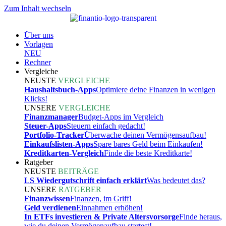
Zum Inhalt wechseln
Über uns
Vorlagen
NEU
Rechner
Vergleiche
NEUSTE
VERGLEICHE
Haushaltsbuch-Apps
Optimiere deine Finanzen in wenigen
Klicks!
UNSERE
VERGLEICHE
Finanzmanager
Budget-Apps im Vergleich
Steuer-Apps
Steuern einfach gedacht!
Portfolio-Tracker
Überwache deinen Vermögensaufbau!
Einkaufslisten-Apps
Spare bares Geld beim Einkaufen!
Kreditkarten-Vergleich
Finde die beste Kreditkarte!
Ratgeber
NEUSTE
BEITRÄGE
LS Wiedergutschrift einfach erklärt
Was bedeutet das?
UNSERE
RATGEBER
Finanzwissen
Finanzen, im Griff!
Geld verdienen
Einnahmen erhöhen!
In ETFs investieren & Private Altersvorsorge
Finde heraus,
wie du deinen Vermögenaufbau startest!