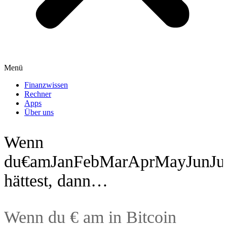
Menü
Finanzwissen
Rechner
Apps
Über uns
Wenn
du€amJanFebMarAprMayJunJul
hättest, dann…
Wenn du
€ am
in
Bitcoin