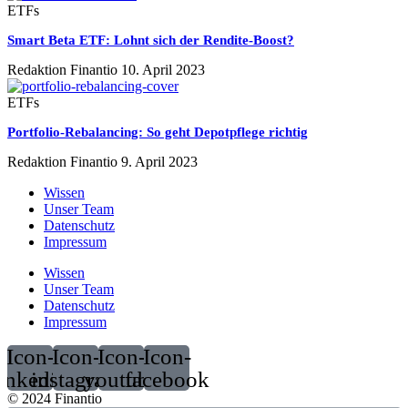
ETFs
Smart Beta ETF: Lohnt sich der Rendite-Boost?
Redaktion Finantio
10. April 2023
ETFs
Portfolio-Rebalancing: So geht Depotpflege richtig
Redaktion Finantio
9. April 2023
Wissen
Unser Team
Datenschutz
Impressum
Wissen
Unser Team
Datenschutz
Impressum
Icon-
Icon-
Icon-
Icon-
linkedin
instagram
youtube
facebook
© 2024 Finantio