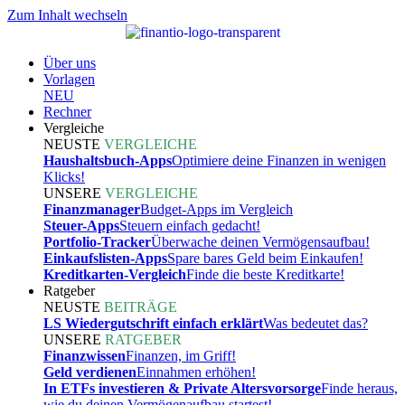
Zum Inhalt wechseln
Über uns
Vorlagen
NEU
Rechner
Vergleiche
NEUSTE
VERGLEICHE
Haushaltsbuch-Apps
Optimiere deine Finanzen in wenigen
Klicks!
UNSERE
VERGLEICHE
Finanzmanager
Budget-Apps im Vergleich
Steuer-Apps
Steuern einfach gedacht!
Portfolio-Tracker
Überwache deinen Vermögensaufbau!
Einkaufslisten-Apps
Spare bares Geld beim Einkaufen!
Kreditkarten-Vergleich
Finde die beste Kreditkarte!
Ratgeber
NEUSTE
BEITRÄGE
LS Wiedergutschrift einfach erklärt
Was bedeutet das?
UNSERE
RATGEBER
Finanzwissen
Finanzen, im Griff!
Geld verdienen
Einnahmen erhöhen!
In ETFs investieren & Private Altersvorsorge
Finde heraus,
wie du deinen Vermögenaufbau startest!